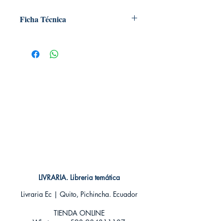
Ficha Técnica
# de páginas: 160
Editorial: Plutón
Idioma: Castellano
Encuadernación: Tapa blanda
ISBN: 9788415089995
Categoría: Infantil +9 años, Clásicos
Tamaño: Grande
LIVRARIA. Libreria temática
Livraria Ec | Quito, Pichincha. Ecuador
TIENDA ONLINE​