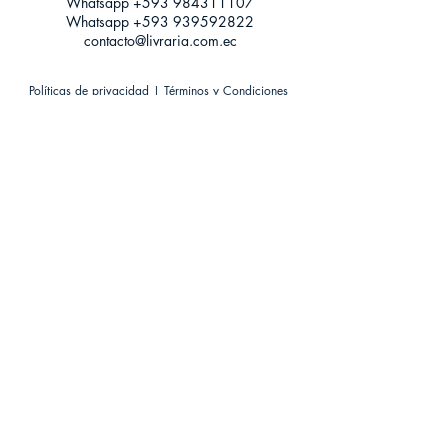
Whatsapp +593
984311107
Whatsapp
+593 939592822
contacto@livraria.com.ec
Políticas de privacidad | Términos y Condiciones
Métodos de pago
Condiciones de distribución
Métodos de envíos
Política de devoluciones
¡Escríbenos a Whatsapp!
Suscríbete a nuestro newsletter