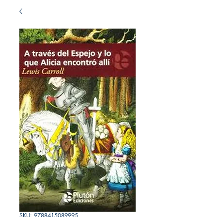
SKU: 9788415089995