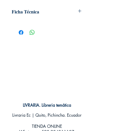
Ficha Técnica
# de páginas: 144
Editorial: Nódica Libros
Idioma: Castellano
Encuadernación: Tapa dura
ISBN: 9788416440894
Categoría: Ilustrados
Tamaño: Grande
LIVRARIA. Libreria temática
Livraria Ec | Quito, Pichincha. Ecuador
TIENDA ONLINE​