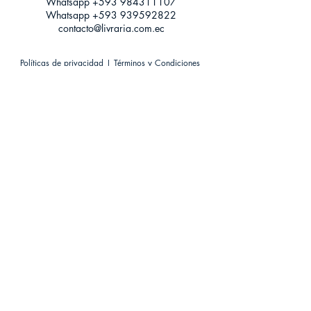
Whatsapp +593
984311107
Whatsapp
+593 939592822
contacto@livraria.com.ec
Políticas de privacidad | Términos y Condiciones
Métodos de pago
Condiciones de distribución
Métodos de envíos
Política de devoluciones
¡Escríbenos a Whatsapp!
Suscríbete a nuestro newsletter