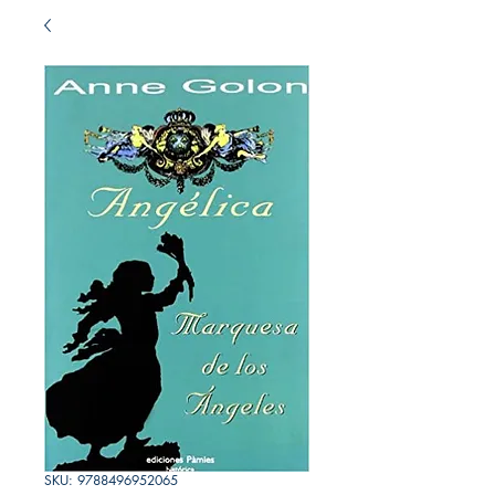
SKU: 9788496952065