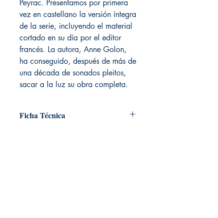
Peyrac. Presentamos por primera
vez en castellano la versión íntegra
de la serie, incluyendo el material
cortado en su día por el editor
francés. La autora, Anne Golon,
ha conseguido, después de más de
una década de sonados pleitos,
sacar a la luz su obra completa.
Ficha Técnica
# de páginas: 320
Editorial: NOVA CASA EDITORIAL
Idioma: Castellano
Encuadernación: Blanda
LIVRARIA. Libreria temática
ISBN: 9788496952065
Livraria Ec | Quito, Pichincha. Ecuador
Categoría: Ficción Historica
Tamaño: Grande
TIENDA ONLINE​
Whatsapp +593
984311107