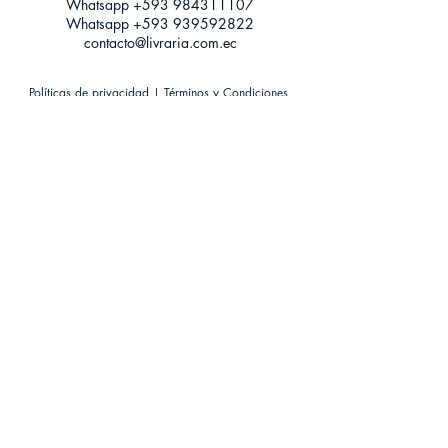
Whatsapp +593
984311107
Whatsapp
+593 939592822
contacto@livraria.com.ec
Políticas de privacidad | Términos y Condiciones
Métodos de pago
Condiciones de distribución
Métodos de envíos
Política de devoluciones
¡Escríbenos a Whatsapp!
Suscríbete a nuestro newsletter