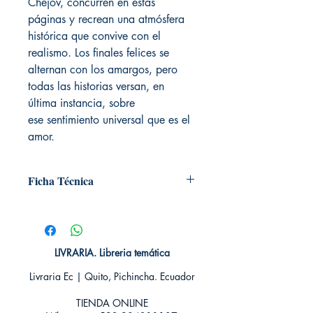
Chéjov, concurren en estas
páginas y recrean una atmósfera
histórica que convive con el
realismo. Los finales felices se
alternan con los amargos, pero
todas las historias versan, en
última instancia, sobre
ese sentimiento universal que es el
amor.
Ficha Técnica
# de páginas: 320
Editorial: Alma Editorial
Idioma: Castellano
Encuadernación: Dura
LIVRARIA. Libreria temática
ISBN: 9788417430955
Livraria Ec | Quito, Pichincha. Ecuador
Categoría: Clásicos Ilustrados
Tamaño: Grande
TIENDA ONLINE​