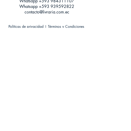
Whatsapp +593
984311107
Whatsapp
+593 939592822
contacto@livraria.com.ec
Políticas de privacidad | Términos y Condiciones
Métodos de pago
Condiciones de distribución
Métodos de envíos
Política de devoluciones
¡Escríbenos a Whatsapp!
Suscríbete a nuestro newsletter