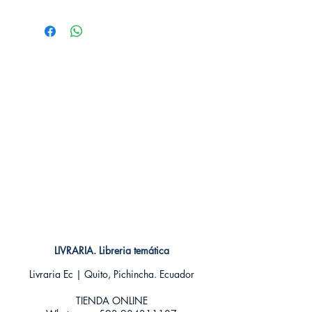
# de páginas: 49
Editorial: ECC
Idioma: Castellano
Encuadernación: Blanda
ISBN:
9788417147631
Categoría: COMIC
Tamaño: Grande
LIVRARIA. Libreria temática
Livraria Ec | Quito, Pichincha. Ecuador
TIENDA ONLINE​