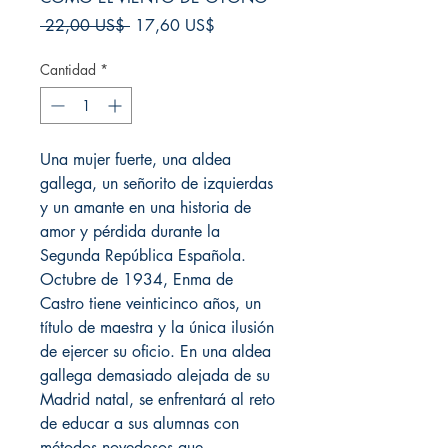
Precio
Precio
 22,00 US$ 
17,60 US$
de
oferta
Cantidad
*
Una mujer fuerte, una aldea
gallega, un señorito de izquierdas
y un amante en una historia de
amor y pérdida durante la
Segunda República Española.
Octubre de 1934, Enma de
Castro tiene veinticinco años, un
título de maestra y la única ilusión
de ejercer su oficio. En una aldea
gallega demasiado alejada de su
Madrid natal, se enfrentará al reto
de educar a sus alumnas con
métodos novedosos que