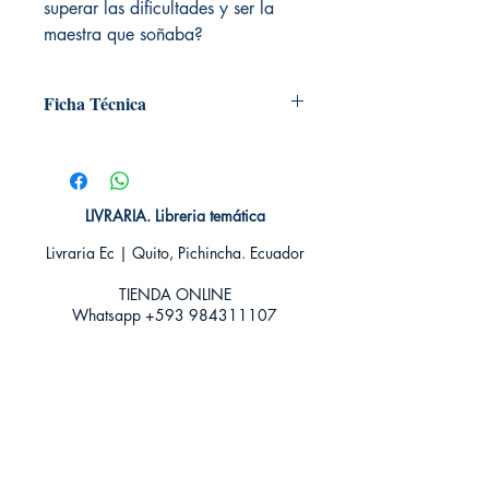
superar las dificultades y ser la
maestra que soñaba?
Ficha Técnica
# de páginas: 416
Editorial: Libros de Seda
Idioma: Castellano
Encuadernación: Tapa blanda
LIVRARIA. Libreria temática
ISBN: 9788416973415
Livraria Ec | Quito, Pichincha. Ecuador
Categoría: Novela Contemporanea
Tamaño: Grande
TIENDA ONLINE​
Whatsapp +593
984311107
Whatsapp
+593 939592822
contacto@livraria.com.ec
Políticas de privacidad | Términos y Condiciones
Métodos de pago
Condiciones de distribución
Métodos de envíos
Política de devoluciones