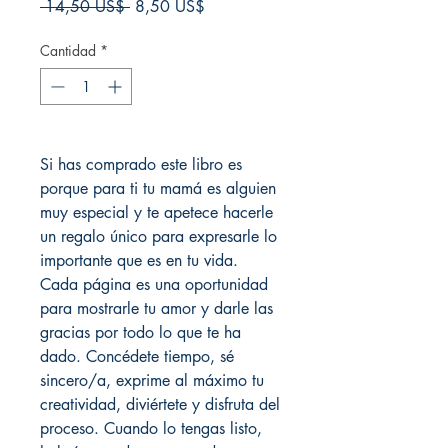
Precio
Precio
 14,50 US$ 
8,50 US$
de
oferta
Cantidad
*
Si has comprado este libro es
porque para ti tu mamá es alguien
muy especial y te apetece hacerle
un regalo único para expresarle lo
importante que es en tu vida.
Cada página es una oportunidad
para mostrarle tu amor y darle las
gracias por todo lo que te ha
dado. Concédete tiempo, sé
sincero/a, exprime al máximo tu
creatividad, diviértete y disfruta del
proceso. Cuando lo tengas listo,