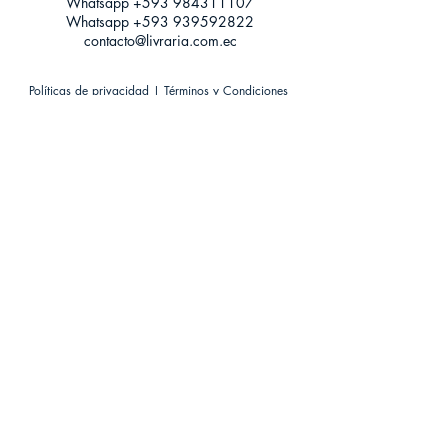
Whatsapp +593
984311107
Whatsapp
+593 939592822
contacto@livraria.com.ec
Políticas de privacidad | Términos y Condiciones
Métodos de pago
Condiciones de distribución
Métodos de envíos
Política de devoluciones
¡Escríbenos a Whatsapp!
Suscríbete a nuestro newsletter