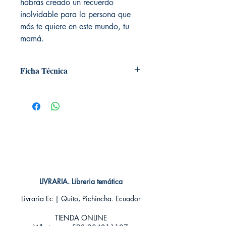
habrás creado un recuerdo
inolvidable para la persona que
más te quiere en este mundo, tu
mamá.
Ficha Técnica
# de páginas: 64
Editorial: Alma editorial
Idioma: Castellano
Encuadernación: Tapa dura
ISBN: 9788417430207
Categoría: Otros
LIVRARIA. Libreria temática
Livraria Ec | Quito, Pichincha. Ecuador
TIENDA ONLINE​