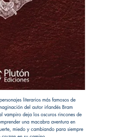
personajes literarios más famosos de
imaginación del autor irlandés Bram
l vampiro deja los oscuros rincones de
a emprender una macabra aventura en
muerte, miedo y cambiando para siempre
e cruzan en su camino.