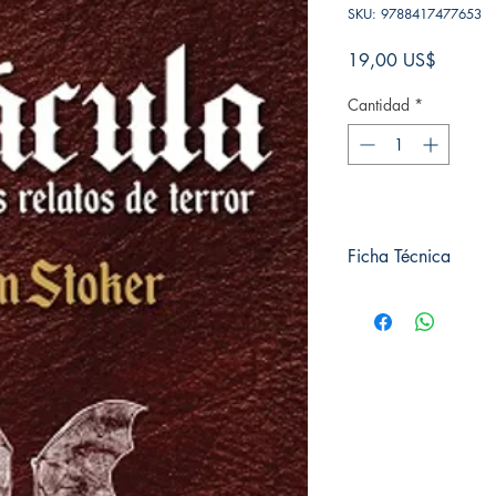
SKU: 9788417477653
Precio
19,00 US$
Cantidad
*
Ficha Técnica
# de páginas: 540
Editorial: Pluton
Idioma: Castellano
Encuadernación: Tapa
ISBN: 9788417477
Categoría: Clásico
Tamaño: Grande