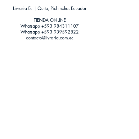
ISBN: 9788417079642
Livraria Ec | Quito, Pichincha. Ecuador
Categoría: Novela Clásica
Tamaño: Grande
TIENDA ONLINE​
Whatsapp +593
984311107
Whatsapp
+593 939592822
contacto@livraria.com.ec
Políticas de privacidad | Términos y Condiciones
Métodos de pago
Condiciones de distribución
Métodos de envíos
Política de devoluciones
¡Escríbenos a Whatsapp!