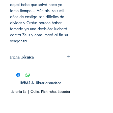
aquel bebe que salvó hace ya
tanto tiempo... Aún aís, seis mil
años de castigo son difíciles de
olvidar y Cratus parece haber
tomado ya una decisión: luchará
contra Zeus y consumará al fin su
venganza.
Ficha Técnica
# de páginas: 288
Editorial: DEBOLSILLO
Idioma: Castellano
Encuadernación: Blanda
LIVRARIA. Libreria temática
ISBN:
9788499897196
Livraria Ec | Quito, Pichincha. Ecuador
Categoría: Novela Romántica -
Paranormal
TIENDA ONLINE​
Tamaño: Grande
Whatsapp +593
984311107
Whatsapp
+593 939592822