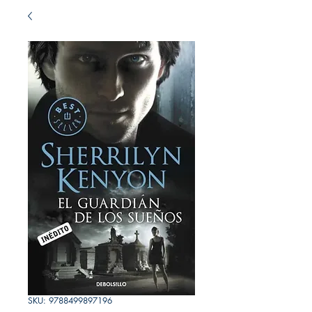
SKU: 9788499897196