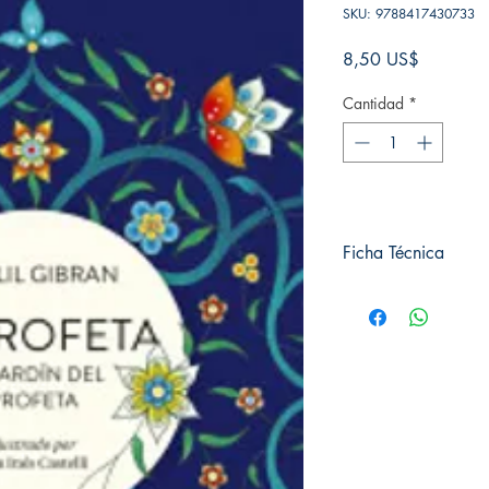
SKU: 9788417430733
Precio
8,50 US$
Cantidad
*
Ficha Técnica
# de páginas: 128
Editorial: Alma editori
Idioma: Castellano
Encuadernación: Tap
ISBN:
9788417430
Categoría: Clásicos i
Tamaño: De bolsillo