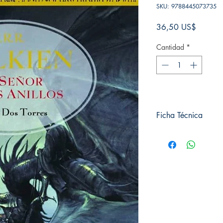
SKU: 9788445073735
Precio
36,50 US$
Cantidad
*
Ficha Técnica
# de páginas: 408
Editorial: Minotauro
Idioma: Castellano
Encuadernación: Tapa
ISBN: 9788445073
Categoría: Fantasía
Tamaño: Grande