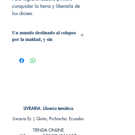
conquistar la tierra y liberarla de
los dioses.
Un mundo destinado al colapso
por la maldad, y sin
# de páginas: 364
Editorial: Editorial Luna Nueva
Idioma: Castellano
Encuadernación: Blanda
ISBN: 9781095486726
Categoría: Autores Ecuatorianos
Tamaño: Grande
LIVRARIA. Libreria temática
Livraria Ec | Quito, Pichincha. Ecuador
TIENDA ONLINE​