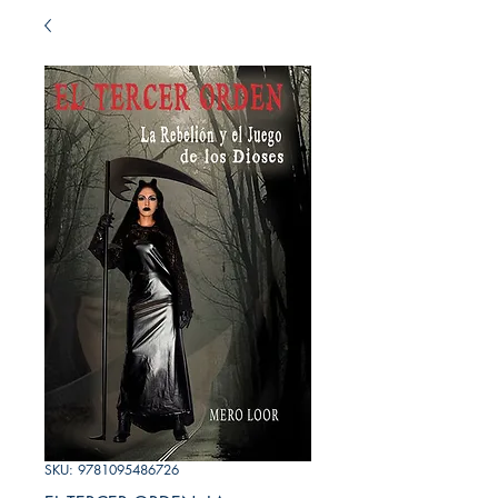
SKU: 9781095486726