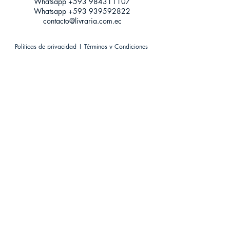
Whatsapp +593
984311107
Whatsapp
+593 939592822
contacto@livraria.com.ec
Políticas de privacidad | Términos y Condiciones
Métodos de pago
Condiciones de distribución
Métodos de envíos
Política de devoluciones
¡Escríbenos a Whatsapp!
Suscríbete a nuestro newsletter