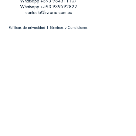
Whatsapp +593
984311107
Whatsapp
+593 939592822
contacto@livraria.com.ec
Políticas de privacidad | Términos y Condiciones
Métodos de pago
Condiciones de distribución
Métodos de envíos
Política de devoluciones
¡Escríbenos a Whatsapp!
Suscríbete a nuestro newsletter