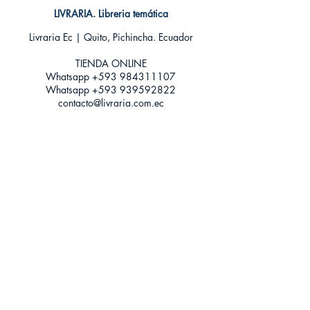
Encuadernación: Tapa blanda
LIVRARIA. Libreria temática
ISBN:
9788416384563
Livraria Ec | Quito, Pichincha. Ecuador
Categoría: Novela Romántica
Tamaño: Grande
TIENDA ONLINE​
Whatsapp +593
984311107
Whatsapp
+593 939592822
contacto@livraria.com.ec
Políticas de privacidad | Términos y Condiciones
Métodos de pago
Condiciones de distribución
Métodos de envíos
Política de devoluciones
¡Escríbenos a Whatsapp!