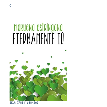
SKU: 9788416384563