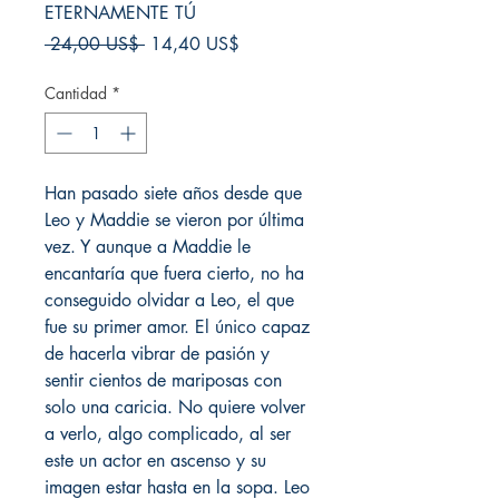
ETERNAMENTE TÚ
Precio
Precio
 24,00 US$ 
14,40 US$
de
oferta
Cantidad
*
Han pasado siete años desde que
Leo y Maddie se vieron por última
vez. Y aunque a Maddie le
encantaría que fuera cierto, no ha
conseguido olvidar a Leo, el que
fue su primer amor. El único capaz
de hacerla vibrar de pasión y
sentir cientos de mariposas con
solo una caricia. No quiere volver
a verlo, algo complicado, al ser
este un actor en ascenso y su
imagen estar hasta en la sopa. Leo