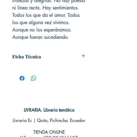
tristezas y alegrías. No hay poesía
ni línea recta. Hay sentimientos.
Todos los que da el amor. Todos
los que alguna vez vivimos.
Aunque no los esperáramos.
Aunque fueran sucediendo.
Ficha Técnica
# de páginas: 168
Editorial: Espasa es poesía
Idioma: Castellano
Encuadernación: Blanda
ISBN:
9788467050028
Categoría: Poesía
Tamaño: Grande
LIVRARIA. Libreria temática
Livraria Ec | Quito, Pichincha. Ecuador
TIENDA ONLINE​