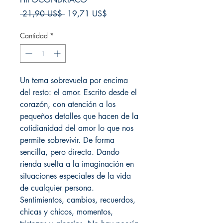
Precio
Precio
 21,90 US$ 
19,71 US$
de
oferta
Cantidad
*
Un tema sobrevuela por encima
del resto: el amor. Escrito desde el
corazón, con atención a los
pequeños detalles que hacen de la
cotidianidad del amor lo que nos
permite sobrevivir. De forma
sencilla, pero directa. Dando
rienda suelta a la imaginación en
situaciones especiales de la vida
de cualquier persona.
Sentimientos, cambios, recuerdos,
chicas y chicos, momentos,