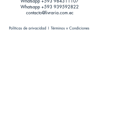
Whatsapp +593
984311107
Whatsapp
+593 939592822
contacto@livraria.com.ec
Políticas de privacidad | Términos y Condiciones
Métodos de pago
Condiciones de distribución
Métodos de envíos
Política de devoluciones
¡Escríbenos a Whatsapp!
Suscríbete a nuestro newsletter