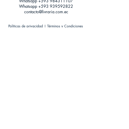
Whatsapp +593
984311107
Whatsapp
+593 939592822
contacto@livraria.com.ec
Políticas de privacidad | Términos y Condiciones
Métodos de pago
Condiciones de distribución
Métodos de envíos
Política de devoluciones
¡Escríbenos a Whatsapp!
Suscríbete a nuestro newsletter