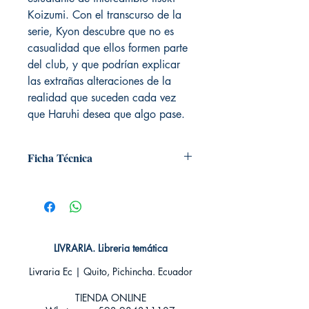
Koizumi. Con el transcurso de la
serie, Kyon descubre que no es
casualidad que ellos formen parte
del club, y que podrían explicar
las extrañas alteraciones de la
realidad que suceden cada vez
que Haruhi desea que algo pase.
Ficha Técnica
# de páginas: 296
Editorial: IVREA
Idioma: Castellano
Encuadernación: Tapa blanda
ISBN: 9788415513773
LIVRARIA. Libreria temática
Categoría: SHONEN MANGA
Tamaño: Grande
Livraria Ec | Quito, Pichincha. Ecuador
TIENDA ONLINE​