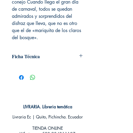
conejo Cuando llega el gran día
de carnaval, todos se quedan
admirados y sorprendidos del
disfraz que lleva, que no es otro
que el de «mariquita de los claros
del bosque».
Ficha Técnica
# de páginas: 36
Editorial: Edelvives
Idioma: Castellano
Encuadernación: Tapa dura
ISBN:
9788426364562
Categoría: Ilustrados
Tamaño: Grande
LIVRARIA. Libreria temática
Livraria Ec | Quito, Pichincha. Ecuador
TIENDA ONLINE​