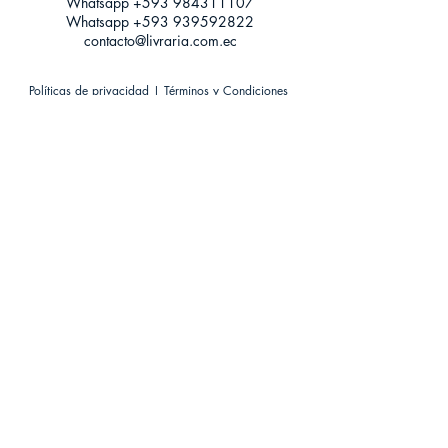
Whatsapp +593
984311107
Whatsapp
+593 939592822
contacto@livraria.com.ec
Políticas de privacidad | Términos y Condiciones
Métodos de pago
Condiciones de distribución
Métodos de envíos
Política de devoluciones
¡Escríbenos a Whatsapp!
Suscríbete a nuestro newsletter