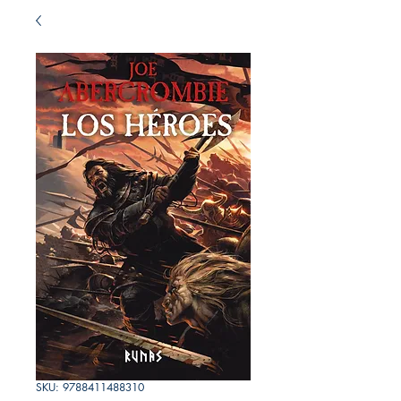
SKU: 9788411488310