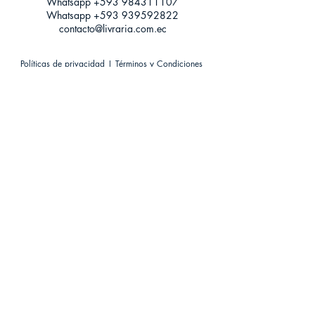
Whatsapp +593
984311107
Whatsapp
+593 939592822
contacto@livraria.com.ec
Políticas de privacidad | Términos y Condiciones
Métodos de pago
Condiciones de distribución
Métodos de envíos
Política de devoluciones
¡Escríbenos a Whatsapp!
Suscríbete a nuestro newsletter