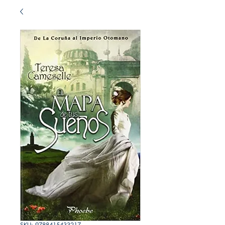
SKU: 9788415433217