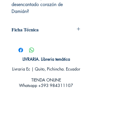
desencantado corazón de
Damián?
Ficha Técnica
# de páginas: 332
Editorial: NOVA CASA EDITORIAL
Idioma: Castellano
Encuadernación: Blanda
LIVRARIA. Libreria temática
ISBN: 9788415433217
Livraria Ec | Quito, Pichincha. Ecuador
Categoría: Narrativa romántica
Historica
TIENDA ONLINE​
Tamaño: Grande
Whatsapp +593
984311107
Whatsapp
+593 939592822
contacto@livraria.com.ec
Políticas de privacidad | Términos y Condiciones
Métodos de pago
Condiciones de distribución
Métodos de envíos