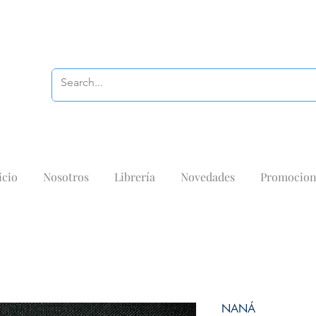
icio
Nosotros
Librería
Novedades
Promocion
NANÁ