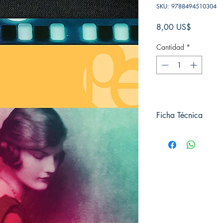
SKU: 9788494510304
Precio
8,00 US$
Cantidad
*
Ficha Técnica
# de páginas: 416
Editorial: Pluton
Idioma: Castellano
Encuadernación: Tap
ISBN: 9788494510
Categoría: Clásica
Tamaño: Grande