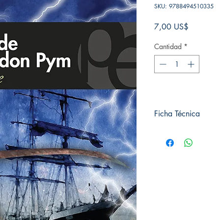
SKU: 9788494510335
Precio
7,00 US$
Cantidad
*
Ficha Técnica
# de páginas: 224
Editorial: Pluton
Idioma: Castellano
Encuadernación: Tap
ISBN: 9788494510
Categoría: Clásica
Tamaño: Grande