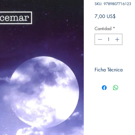
SKU: 9789807716123
Precio
7,00 US$
Cantidad
*
Ficha Técnica
# de páginas: 160
Editorial: Pluton
Idioma: Castellano
Encuadernación: Tap
ISBN: 9789807716
Categoría: Clásico
Tamaño: Grande