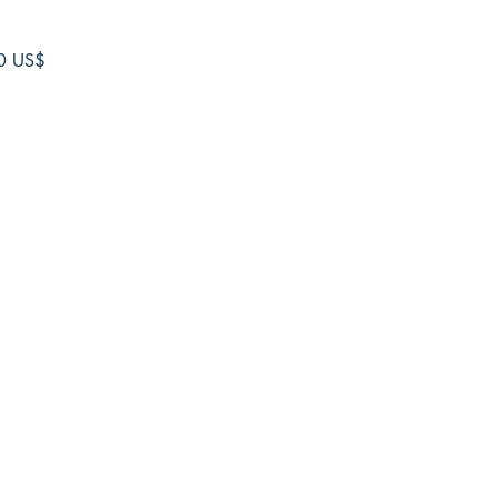
Precio
0 US$
de
oferta