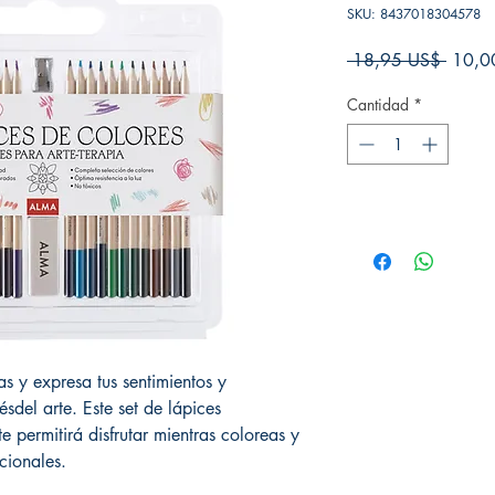
SKU: 8437018304578
Precio
 18,95 US$ 
10,0
Cantidad
*
as y expresa tus sentimientos y
del arte. Este set de lápices
e permitirá disfrutar mientras coloreas y
cionales.