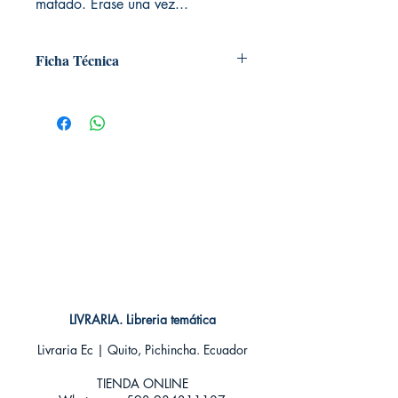
matado. Érase una vez...
Ficha Técnica
# de páginas: 573
Editorial: Nocturna ediciones
Idioma: Castellano
Encuadernación: Tapa blanda
ISBN: 9788494335471
Categoría: Novela juvenil
Tamaño: Grande
LIVRARIA. Libreria temática
Livraria Ec | Quito, Pichincha. Ecuador
TIENDA ONLINE​