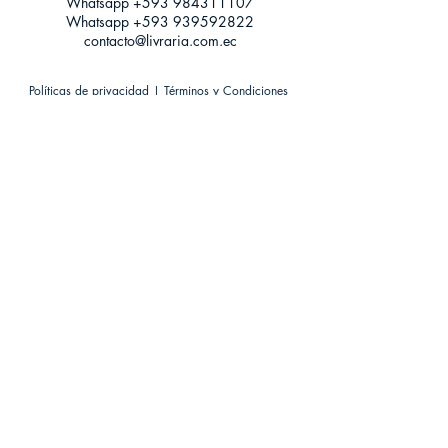
Whatsapp +593
984311107
Whatsapp
+593 939592822
contacto@livraria.com.ec
Políticas de privacidad | Términos y Condiciones
Métodos de pago
Condiciones de distribución
Métodos de envíos
Política de devoluciones
¡Escríbenos a Whatsapp!
Suscríbete a nuestro newsletter