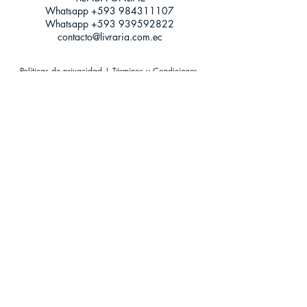
Whatsapp +593
984311107
Whatsapp
+593 939592822
contacto@livraria.com.ec
Políticas de privacidad | Términos y Condiciones
Métodos de pago
Condiciones de distribución
Métodos de envíos
Política de devoluciones
¡Escríbenos a Whatsapp!
Suscríbete a nuestro newsletter