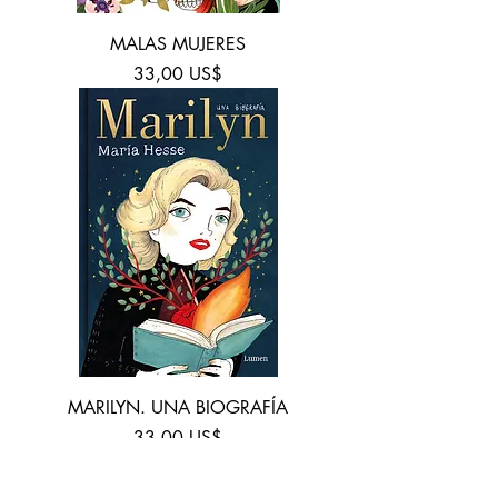
MALAS MUJERES
Precio
33,00 US$
MARILYN. UNA BIOGRAFÍA
Precio
33,00 US$