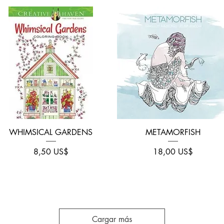
Vista rápida
Vista rápida
WHIMSICAL GARDENS
METAMORFISH
Precio
Precio
8,50 US$
18,00 US$
Cargar más