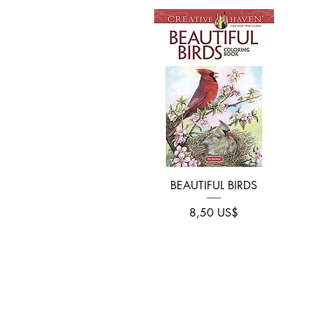
Vista rápida
BEAUTIFUL BIRDS
Precio
8,50 US$