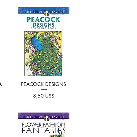
Vista rápida
A
PEACOCK DESIGNS
Precio
8,50 US$