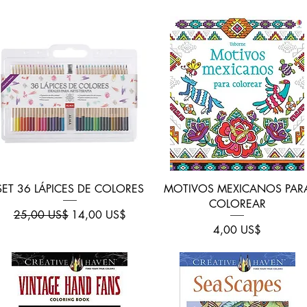
Vista rápida
Vista rápida
SET 36 LÁPICES DE COLORES
MOTIVOS MEXICANOS PAR
COLOREAR
Precio
Precio de oferta
25,00 US$
14,00 US$
Precio
4,00 US$