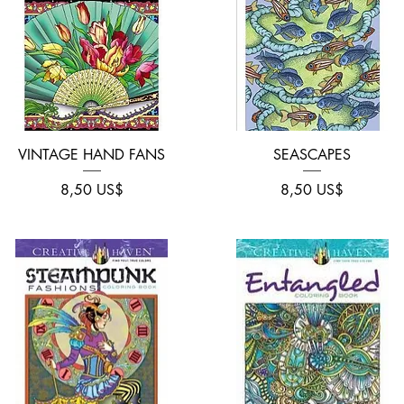
Vista rápida
Vista rápida
VINTAGE HAND FANS
SEASCAPES
Precio
Precio
8,50 US$
8,50 US$