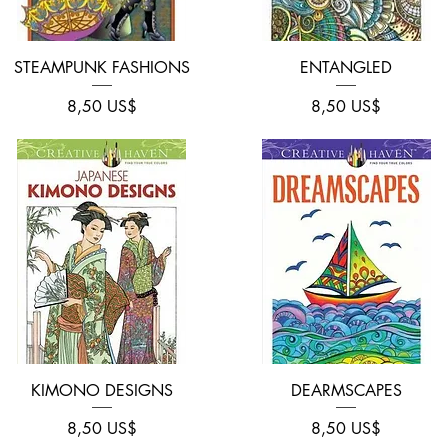
Vista rápida
Vista rápida
STEAMPUNK FASHIONS
ENTANGLED
Precio
Precio
8,50 US$
8,50 US$
Vista rápida
Vista rápida
KIMONO DESIGNS
DEARMSCAPES
Precio
Precio
8,50 US$
8,50 US$