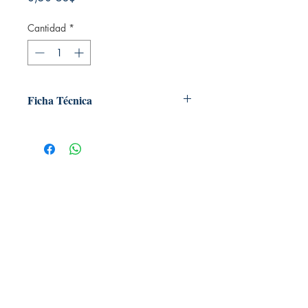
Cantidad
*
Ficha Técnica
# de páginas: 64
Editorial: Dover
Idioma: Castellano
Encuadernación: Blanda
ISBN: 9780486780627
Categoría: Para pintar
Tamaño: Grande