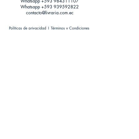
Whatsapp +593
984311107
Whatsapp
+593 939592822
contacto@livraria.com.ec
Políticas de privacidad | Términos y Condiciones
Métodos de pago
Condiciones de distribución
Métodos de envíos
Política de devoluciones
¡Escríbenos a Whatsapp!
Suscríbete a nuestro newsletter