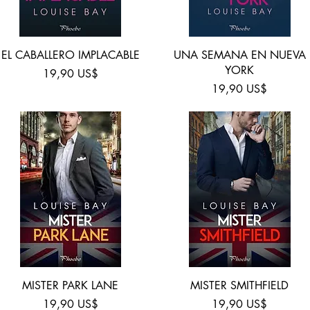
Vista rápida
Vista rápida
EL CABALLERO IMPLACABLE
UNA SEMANA EN NUEVA
YORK
Precio
19,90 US$
Precio
19,90 US$
Vista rápida
Vista rápida
MISTER PARK LANE
MISTER SMITHFIELD
Precio
Precio
19,90 US$
19,90 US$