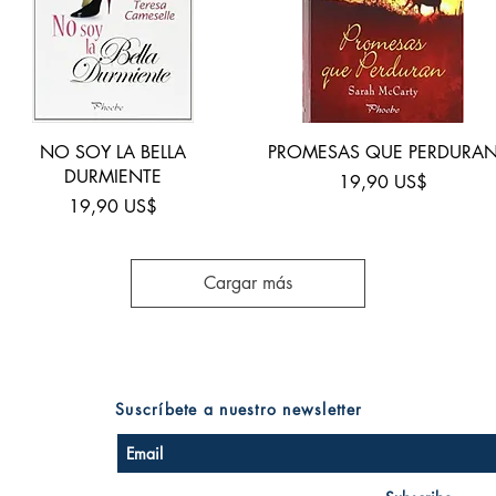
Vista rápida
Vista rápida
NO SOY LA BELLA
PROMESAS QUE PERDURA
DURMIENTE
Precio
19,90 US$
Precio
19,90 US$
Cargar más
Suscríbete a nuestro newsletter