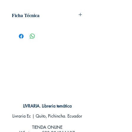
Ficha Técnica
# de páginas: 32
Editorial: ECC
Idioma: Castellano
Encuadernación: Blanda
ISBN:
9788416998289
Categoría: COMIC
Tamaño: Grande
LIVRARIA. Libreria temática
Livraria Ec | Quito, Pichincha. Ecuador
TIENDA ONLINE​