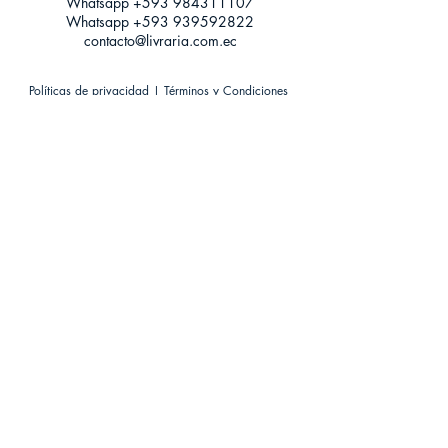
Whatsapp +593
984311107
Whatsapp
+593 939592822
contacto@livraria.com.ec
Políticas de privacidad | Términos y Condiciones
Métodos de pago
Condiciones de distribución
Métodos de envíos
Política de devoluciones
¡Escríbenos a Whatsapp!
Suscríbete a nuestro newsletter