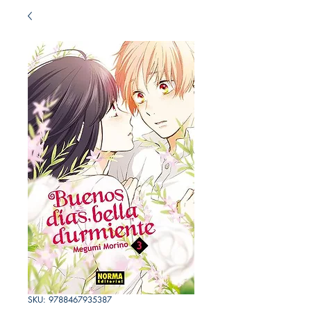
SKU: 9788467935387