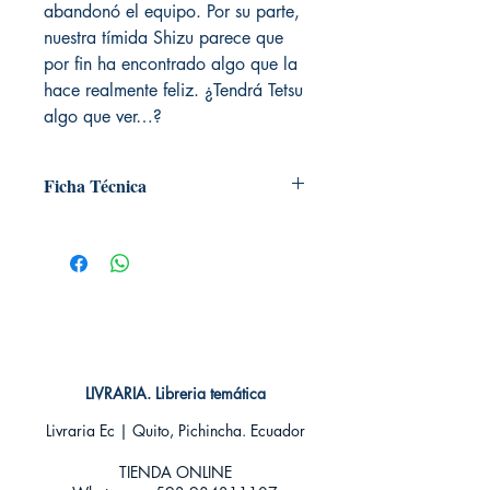
abandonó el equipo. Por su parte,
nuestra tímida Shizu parece que
por fin ha encontrado algo que la
hace realmente feliz. ¿Tendrá Tetsu
algo que ver…?
Ficha Técnica
# de páginas: 192
Editorial: Norma
Idioma: Castellano
Encuadernación: Tapa blanda
ISBN: 9788467935387
Categoría: SHOJO MANGA
Tamaño: Grande
LIVRARIA. Libreria temática
Livraria Ec | Quito, Pichincha. Ecuador
TIENDA ONLINE​