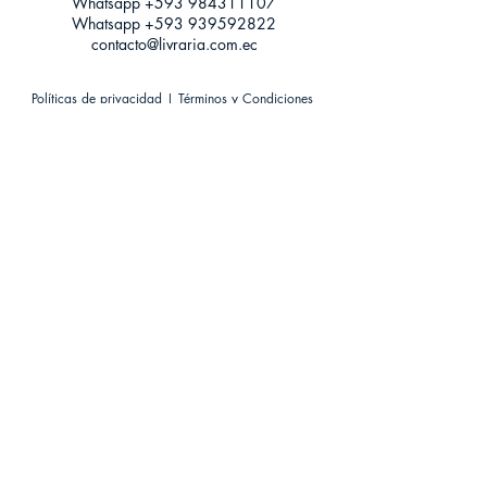
Whatsapp +593
984311107
Whatsapp
+593 939592822
contacto@livraria.com.ec
Políticas de privacidad | Términos y Condiciones
Métodos de pago
Condiciones de distribución
Métodos de envíos
Política de devoluciones
¡Escríbenos a Whatsapp!
Suscríbete a nuestro newsletter