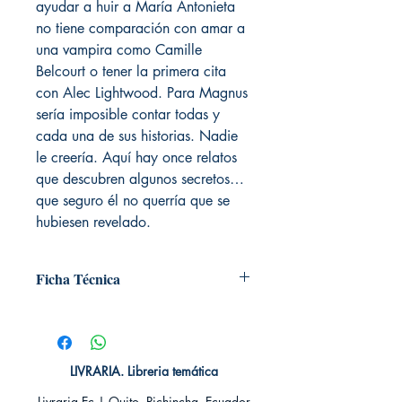
ayudar a huir a María Antonieta
no tiene comparación con amar a
una vampira como Camille
Belcourt o tener la primera cita
con Alec Lightwood. Para Magnus
sería imposible contar todas y
cada una de sus historias. Nadie
le creería. Aquí hay once relatos
que descubren algunos secretos…
que seguro él no querría que se
hubiesen revelado.
Ficha Técnica
# de páginas: 480
Editorial: Destino
Idioma: Castellano
Encuadernación: Tapa blanda
LIVRARIA. Libreria temática
ISBN: 9788408145257
Livraria Ec | Quito, Pichincha. Ecuador