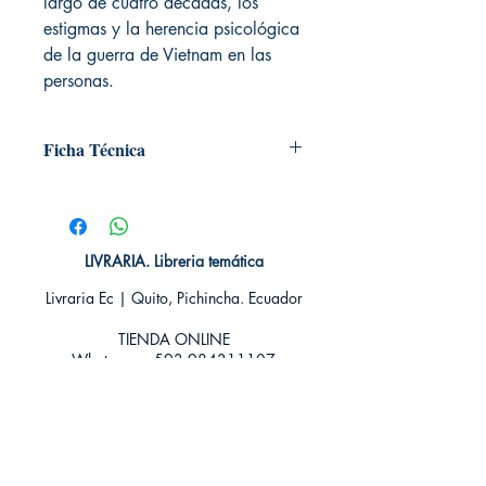
largo de cuatro décadas, los
estigmas y la herencia psicológica
de la guerra de Vietnam en las
personas.
Ficha Técnica
# de páginas: 704
Editorial: DEBOLSILLO
Idioma: Castellano
Encuadernación: Tapa blanda
LIVRARIA. Libreria temática
ISBN: 9788497592956
Livraria Ec | Quito, Pichincha. Ecuador
Categoría: Novela Thriller y Suspenso
Tamaño: Grande
TIENDA ONLINE​
Whatsapp +593
984311107
Whatsapp
+593 939592822
contacto@livraria.com.ec
Políticas de privacidad | Términos y Condiciones
Métodos de pago