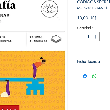
CÓDIGOS SECRE
SKU: 9788417430924
Precio
13,00 US$
Cantidad
*
Ficha Técnica
# de páginas: 320
Editorial: Alma editori
Idioma: Castellano
Encuadernación: Tap
ISBN:
9788417430
Categoría: Cuadrados