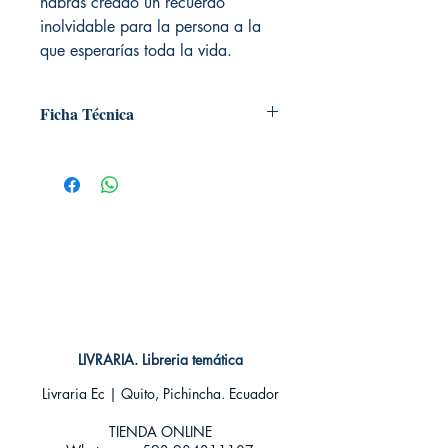
habrás creado un recuerdo
inolvidable para la persona a la
que esperarías toda la vida.
Ficha Técnica
# de páginas: 64
Editorial: Alma editorial
Idioma: Castellano
Encuadernación: Tapa dura
ISBN:
9788417430016
Categoría: Otros
LIVRARIA. Libreria temática
Livraria Ec | Quito, Pichincha. Ecuador
TIENDA ONLINE​