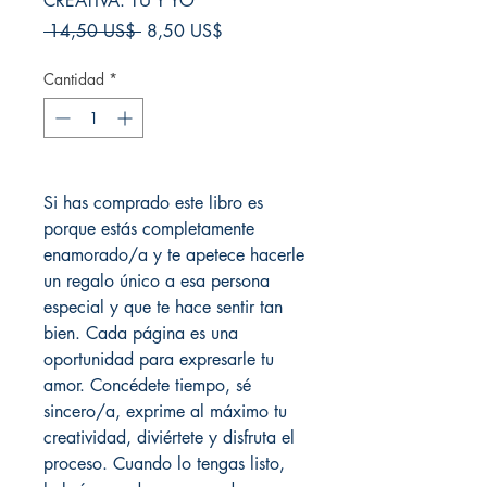
CREATIVA. TÚ Y YO
Precio
Precio
 14,50 US$ 
8,50 US$
de
oferta
Cantidad
*
Si has comprado este libro es
porque estás completamente
enamorado/a y te apetece hacerle
un regalo único a esa persona
especial y que te hace sentir tan
bien. Cada página es una
oportunidad para expresarle tu
amor. Concédete tiempo, sé
sincero/a, exprime al máximo tu
creatividad, diviértete y disfruta el
proceso. Cuando lo tengas listo,