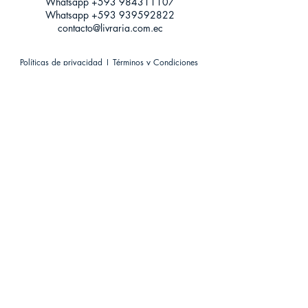
Whatsapp +593
984311107
Whatsapp
+593 939592822
contacto@livraria.com.ec
Políticas de privacidad | Términos y Condiciones
Métodos de pago
Condiciones de distribución
Métodos de envíos
Política de devoluciones
¡Escríbenos a Whatsapp!
Suscríbete a nuestro newsletter