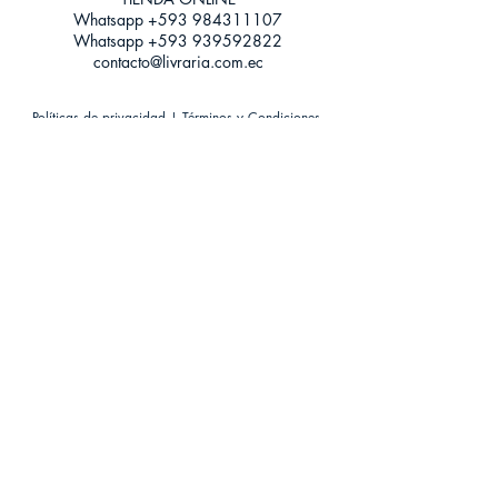
Whatsapp +593
984311107
Whatsapp
+593 939592822
contacto@livraria.com.ec
Políticas de privacidad | Términos y Condiciones
Métodos de pago
Condiciones de distribución
Métodos de envíos
Política de devoluciones
¡Escríbenos a Whatsapp!
Suscríbete a nuestro newsletter