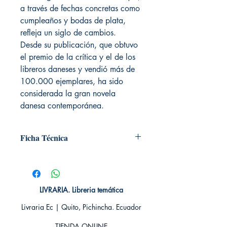
a través de fechas concretas como
cumpleaños y bodas de plata,
refleja un siglo de cambios.
Desde su publicación, que obtuvo
el premio de la crítica y el de los
libreros daneses y vendió más de
100.000 ejemplares, ha sido
considerada la gran novela
danesa contemporánea.
Ficha Técnica
# de páginas: 471
Editorial: Nocturna ediciones
Idioma: Castellano
Encuadernación: Tapa blanda
LIVRARIA. Libreria temática
ISBN: 9788494286209
Livraria Ec | Quito, Pichincha. Ecuador
Categoría: Novela contemporánea
Tamaño: Grande
TIENDA ONLINE​