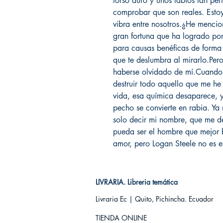
torso duro y unos labios tan per
comprobar que son reales. Esto
vibra entre nosotros.¿He mencio
gran fortuna que ha logrado por
para causas benéficas de forma 
que te deslumbra al mirarlo.Per
haberse olvidado de mí.Cuando 
destruir todo aquello que me he
vida, esa química desaparece, y
pecho se convierte en rabia. Ya
solo decir mi nombre, que me deb
pueda ser el hombre que mejor 
amor, pero Logan Steele no es 
LIVRARIA. Libreria temática
Livraria Ec | Quito, Pichincha. Ecuador
TIENDA ONLINE​