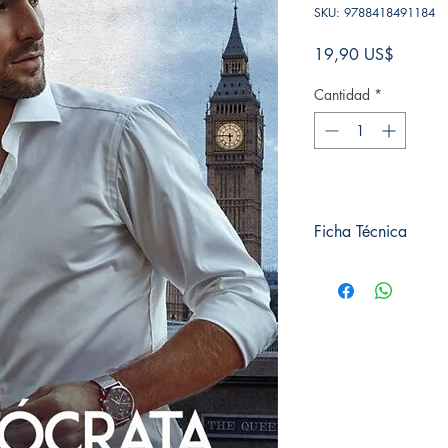
SKU: 9788418491184
Precio
19,90 US$
Cantidad
*
Ficha Técnica
# de páginas: ⁣⁣320
Editorial: PHOEBE⁣
Idioma: Castellano⁣⁣
Encuadernación: Tapa 
ISBN:⁣ ⁣9788418491
Categoría: ROMANTIC
Tamaño: Grande