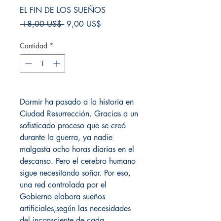
EL FIN DE LOS SUEÑOS
Precio
Precio
 18,00 US$ 
9,00 US$
de
oferta
Cantidad
*
Dormir ha pasado a la historia en
Ciudad Resurrección. Gracias a un
sofisticado proceso que se creó
durante la guerra, ya nadie
malgasta ocho horas diarias en el
descanso. Pero el cerebro humano
sigue necesitando soñar. Por eso,
una red controlada por el
Gobierno elabora sueños
artificiales,según las necesidades
del inconsciente de cada