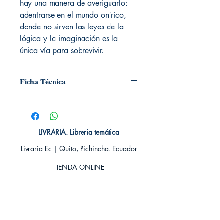
hay una manera de averiguarlo:
adentrarse en el mundo onírico,
donde no sirven las leyes de la
lógica y la imaginación es la
única vía para sobrevivir.
Ficha Técnica
# de páginas: 384
Editorial: NEO PLATAFORMA
Idioma: Castellano
Encuadernación: Tapa blanda
LIVRARIA. Libreria temática
ISBN: 9788415880851
Livraria Ec | Quito, Pichincha. Ecuador
Categoría: Novela Juvenil - Ciencia
Ficción
TIENDA ONLINE​
Tamaño: Grande
Whatsapp +593
984311107
Whatsapp
+593 939592822
contacto@livraria.com.ec
Políticas de privacidad | Términos y Condiciones