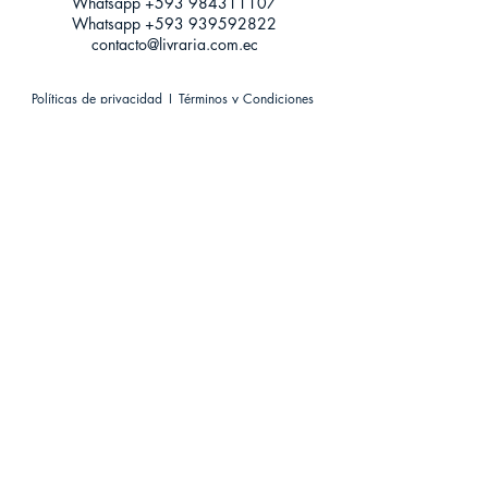
Whatsapp +593
984311107
Whatsapp
+593 939592822
contacto@livraria.com.ec
Políticas de privacidad | Términos y Condiciones
Métodos de pago
Condiciones de distribución
Métodos de envíos
Política de devoluciones
¡Escríbenos a Whatsapp!
Suscríbete a nuestro newsletter