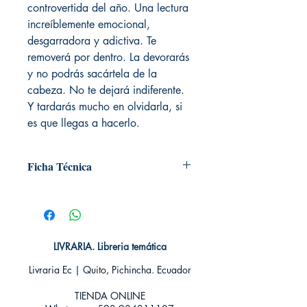
controvertida del año. Una lectura
increíblemente emocional,
desgarradora y adictiva. Te
removerá por dentro. La devorarás
y no podrás sacártela de la
cabeza. No te dejará indiferente.
Y tardarás mucho en olvidarla, si
es que llegas a hacerlo.
Ficha Técnica
# de páginas: 384
Editorial: NOVA CASA EDITORIAL
Idioma: Castellano
Encuadernación: Blanda
LIVRARIA. Libreria temática
ISBN: 9788416970742
Categoría: Narrativa romántica Juvenil
Livraria Ec | Quito, Pichincha. Ecuador
Tamaño: Grande
TIENDA ONLINE​