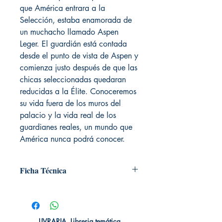
que América entrara a la
Selección, estaba enamorada de
un muchacho llamado Aspen
Leger. El guardián está contada
desde el punto de vista de Aspen y
comienza justo después de que las
chicas seleccionadas quedaran
reducidas a la Élite. Conoceremos
su vida fuera de los muros del
palacio y la vida real de los
guardianes reales, un mundo que
América nunca podrá conocer.
Ficha Técnica
# de páginas: 126
Editorial: Roca Editorial
Idioma: Castellano
Encuadernación: Tapa blanda
LIVRARIA. Libreria temática