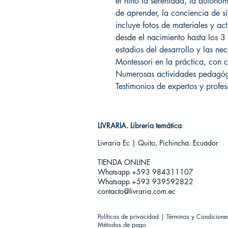
el niño la serenidad, la autonom
de aprender, la conciencia de sí
incluye fotos de materiales y ac
desde el nacimiento hasta los 3 
estadios del desarrollo y las ne
Montessori en la práctica, con c
Numerosas actividades pedagógi
Testimonios de expertos y profes
LIVRARIA. Libreria temática
Livraria Ec | Quito, Pichincha. Ecuador
TIENDA ONLINE​
Whatsapp +593
984311107
Whatsapp +593 939592822
contacto@livraria.com.ec
Políticas de privacidad | Términos y Condicione
Métodos de pago