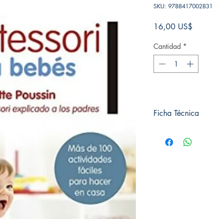
SKU: 9788417002831
Precio
16,00 US$
Cantidad
*
Ficha Técnica
# de páginas: 216
Editorial: Neo Plataf
Idioma: Castellano
Encuadernación: Tap
ISBN: 9788417002
Categoría: Psicología 
Tamaño: Grande