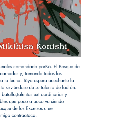
riminales comandado porKô. El Bosque de
ncarnados y, tomando todas las
 a la lucha. Tôya espera acechante la
to sirviéndose de su talento de ladrón.
batalla;talentos extraordinarios y
ables que poco a poco va siendo
Bosque de los Excelsos cree
emigo contraataca.