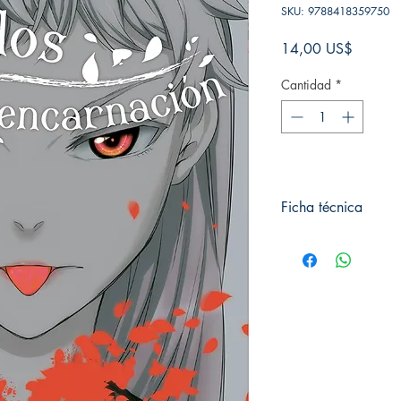
SKU: 9788418359750
Precio
14,00 US$
Cantidad
*
Ficha técnica
# de páginas: 192
Editorial: Editorial Hi
Idioma: Castellano
Encuadernación: Blan
ISBN:
9788418359
Categoría: Manga
Tamaño: Grande