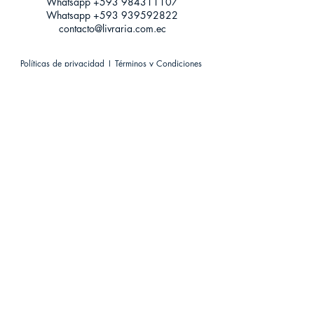
Whatsapp +593
984311107
Whatsapp
+593 939592822
contacto@livraria.com.ec
Políticas de privacidad | Términos y Condiciones
Métodos de pago
Condiciones de distribución
Métodos de envíos
Política de devoluciones
¡Escríbenos a Whatsapp!
Suscríbete a nuestro newsletter