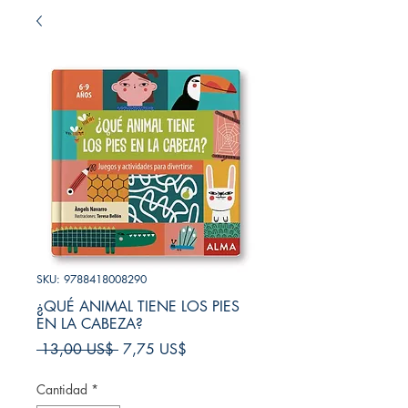
SKU: 9788418008290
¿QUÉ ANIMAL TIENE LOS PIES
EN LA CABEZA?
Precio
Precio
 13,00 US$ 
7,75 US$
de
oferta
Cantidad
*