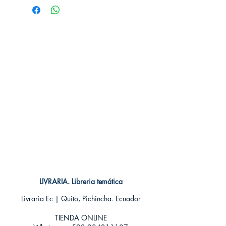
Editorial: Alma
Idioma: Castellano
Encuadernación: Dura
ISBN: 9788418008290
Categoría: Infantil +6 años
Tamaño: Grande
LIVRARIA. Libreria temática
Livraria Ec | Quito, Pichincha. Ecuador
TIENDA ONLINE​