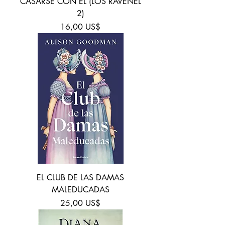
CASARSE CON EL (LOS RAVENEL
2)
Precio
16,00 US$
EL CLUB DE LAS DAMAS
MALEDUCADAS
Precio
25,00 US$