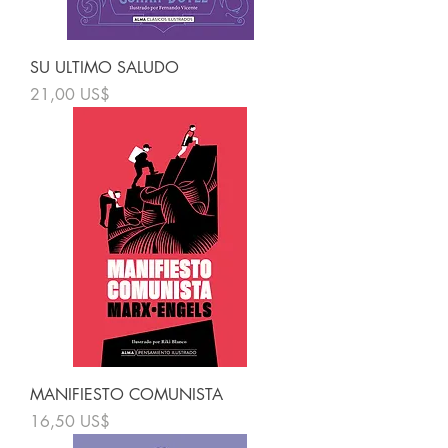
SU ULTIMO SALUDO
Precio
21,00 US$
MANIFIESTO COMUNISTA
Precio
16,50 US$