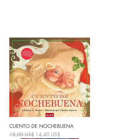
Clásicos ilustrados
CUENTO DE NOCHEBUENA
Precio
Precio de oferta
18,00 US$
14,40 US$