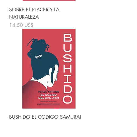
SOBRE EL PLACER Y LA
NATURALEZA
Precio
14,50 US$
BUSHIDO EL CODIGO SAMURAI
Precio
17,50 US$