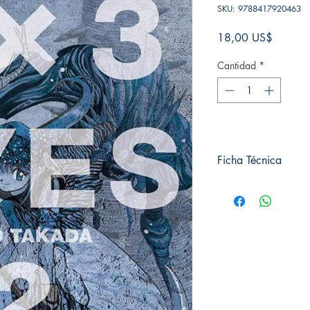
SKU: 9788417920463
Precio
18,00 US$
Cantidad
*
Ficha Técnica
# de páginas: 400
Editorial: IVREA
Idioma: Castellano
Encuadernación: Tap
ISBN: 9788417920
Categoría: SHONE
Tamaño: Grande