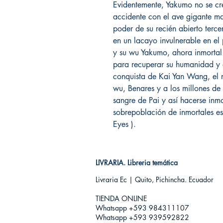
Evidentemente, Yakumo no se c
accidente con el ave gigante ma
poder de su recién abierto terce
en un lacayo invulnerable en el p
y su wu Yakumo, ahora inmortal 
para recuperar su humanidad y 
conquista de Kai Yan Wang, el r
wu, Benares y a los millones d
sangre de Pai y así hacerse inmo
sobrepoblación de inmortales e
Eyes ).
LIVRARIA. Libreria temática
Livraria Ec | Quito, Pichincha. Ecuador
TIENDA ONLINE​
Whatsapp +593
984311107
Whatsapp +593 939592822