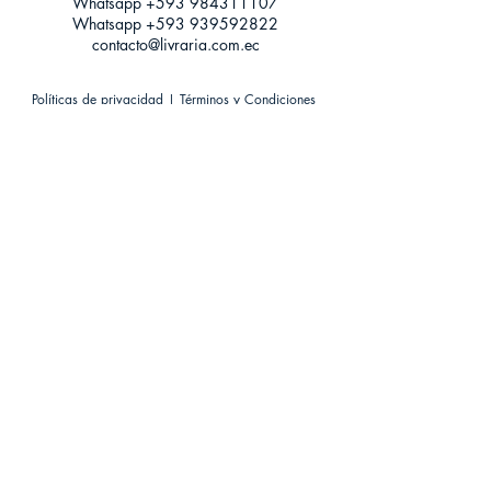
Whatsapp +593
984311107
Whatsapp
+593 939592822
contacto@livraria.com.ec
Políticas de privacidad | Términos y Condiciones
Métodos de pago
Condiciones de distribución
Métodos de envíos
Política de devoluciones
¡Escríbenos a Whatsapp!
Suscríbete a nuestro newsletter