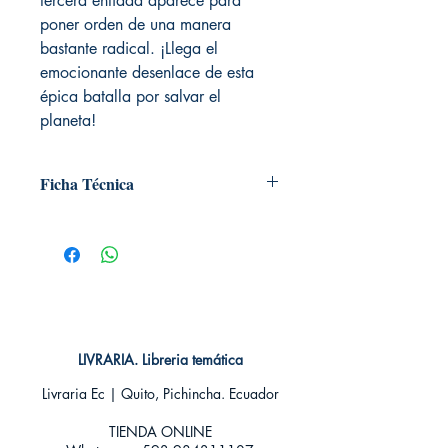
tercera entidad aparece para
poner orden de una manera
bastante radical. ¡Llega el
emocionante desenlace de esta
épica batalla por salvar el
planeta!
Ficha Técnica
# de páginas: 184
Editorial: MILKY WAY
Idioma: Castellano
Encuadernación: Tapa blanda
ISBN:
9788416960200
Categoría: SEINEN MANGA
Tamaño: Grande
LIVRARIA. Libreria temática
Livraria Ec | Quito, Pichincha. Ecuador
TIENDA ONLINE​