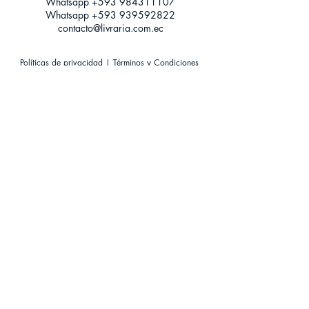
Whatsapp +593
984311107
Whatsapp
+593 939592822
contacto@livraria.com.ec
Políticas de privacidad | Términos y Condiciones
Métodos de pago
Condiciones de distribución
Métodos de envíos
Política de devoluciones
¡Escríbenos a Whatsapp!
Suscríbete a nuestro newsletter