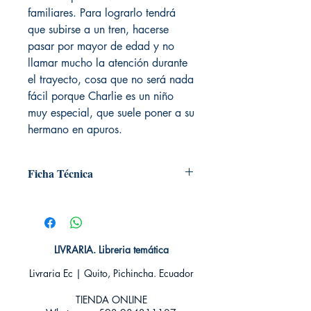
familiares. Para lograrlo tendrá
que subirse a un tren, hacerse
pasar por mayor de edad y no
llamar mucho la atención durante
el trayecto, cosa que no será nada
fácil porque Charlie es un niño
muy especial, que suele poner a su
hermano en apuros.
Ficha Técnica
# de páginas: 206
Editorial: Cross Books
Idioma: Castellano
Encuadernación: Tapa blanda
LIVRARIA. Libreria temática
ISBN: 9789584268570
Categoría: Novela Juvenil - Fantasía
Livraria Ec | Quito, Pichincha. Ecuador
Tamaño: Grande
TIENDA ONLINE​