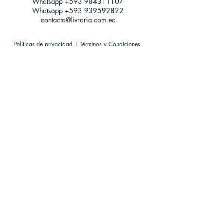
Whatsapp +593
984311107
Whatsapp
+593 939592822
contacto@livraria.com.ec
Políticas de privacidad | Términos y Condiciones
Métodos de pago
Condiciones de distribución
Métodos de envíos
Política de devoluciones
¡Escríbenos a Whatsapp!
Suscríbete a nuestro newsletter