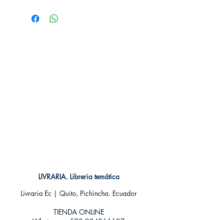
# de páginas: 196
Editorial: Norma
Idioma: Castellano
Encuadernación: Tapa blanda
ISBN:
9788467921557
Categoría: SEINEN MANGA
Tamaño: Grande
LIVRARIA. Libreria temática
Livraria Ec | Quito, Pichincha. Ecuador
TIENDA ONLINE​